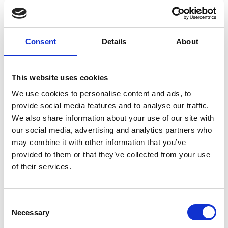
パン
小麦粉
卵
Consent
Details
About
方向
ソース
This website uses cookies
ボウルに注ぐ
緊張する
We use cookies to personalise content and ads, to
パン
provide social media features and to analyse our traffic.
We also share information about your use of our site with
ミックス
生地をこねる
our social media, advertising and analytics partners who
may combine it with other information that you’ve
provided to them or that they’ve collected from your use
of their services.
Consent
Necessary
Selection