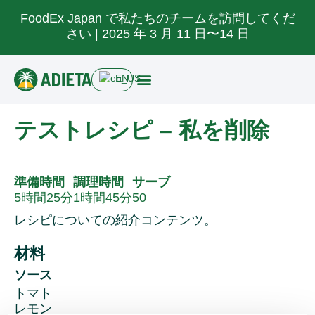
FoodEx Japan で私たちのチームを訪問してくだ
さい | 2025 年 3 月 11 日〜14 日
EN
私たちについて
製品
リソース
ニュース
お問い合わせ
テストレシピ – 私を削除
準備時間
調理時間
サーブ
5時間25分
1時間45分
50
レシピについての紹介コンテンツ。
材料
ソース
トマト
レモン